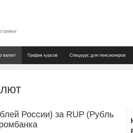
естровье
р валют
График курсов
Спецкурс для пенсионеров
алют
блей России) за RUP (Рубль
промбанка