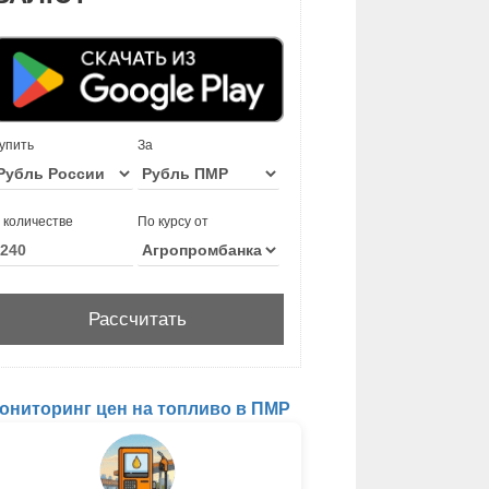
упить
За
 количестве
По курсу от
ониторинг цен на топливо в ПМР