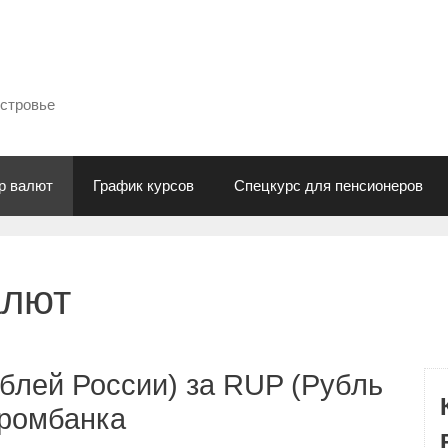
естровье
р валют
График курсов
Спецкурс для пенсионеров
алют
блей России) за RUP (Рубль
промбанка