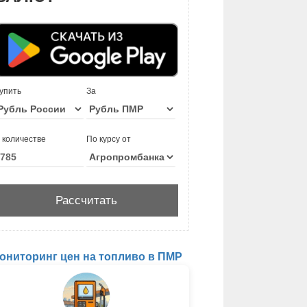
упить
За
 количестве
По курсу от
ониторинг цен на топливо в ПМР