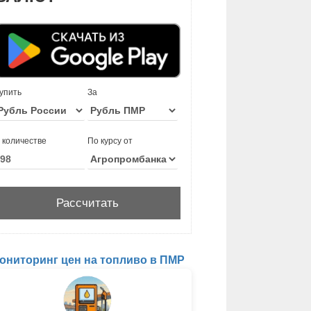
упить
За
 количестве
По курсу от
ониторинг цен на топливо в ПМР