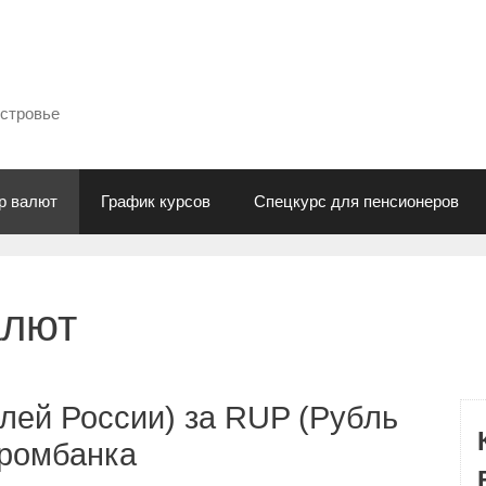
естровье
р валют
График курсов
Спецкурс для пенсионеров
алют
лей России) за RUP (Рубль
промбанка