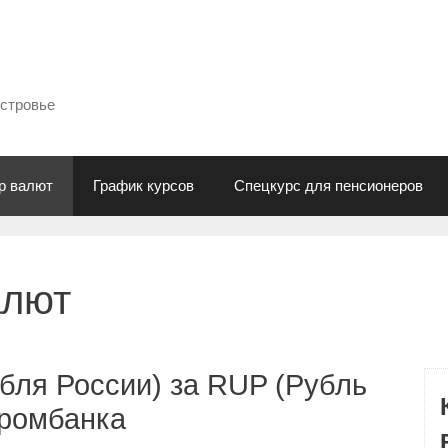
естровье
р валют
График курсов
Спецкурс для пенсионеров
алют
бля России) за RUP (Рубль
промбанка