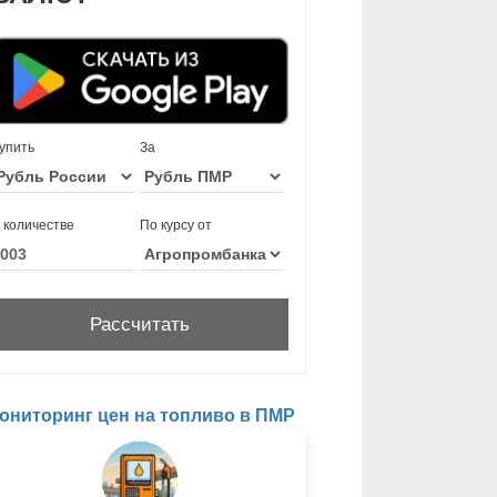
упить
За
 количестве
По курсу от
ониторинг цен на топливо в ПМР