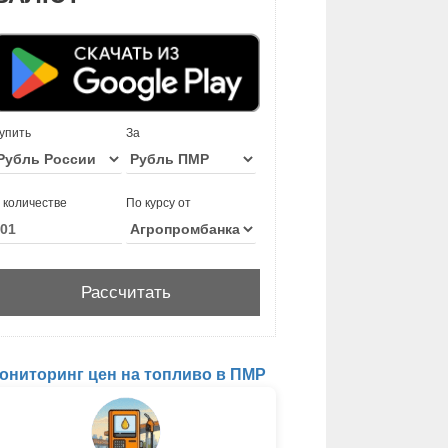
упить
За
 количестве
По курсу от
ониторинг цен на топливо в ПМР