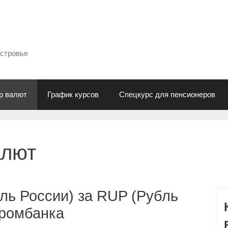
естровье
р валют
График курсов
Спецкурс для пенсионеров
алют
ль России) за RUP (Рубль
промбанка