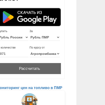
упить
За
 количестве
По курсу от
ониторинг цен на топливо в ПМР