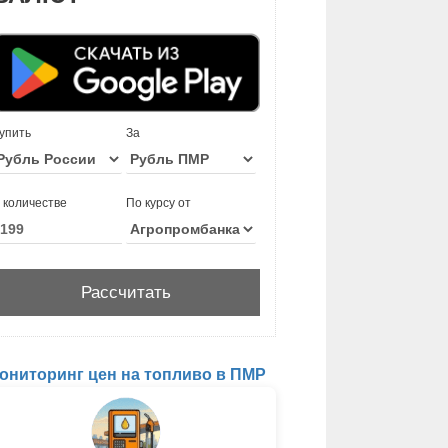
упить
За
 количестве
По курсу от
ониторинг цен на топливо в ПМР