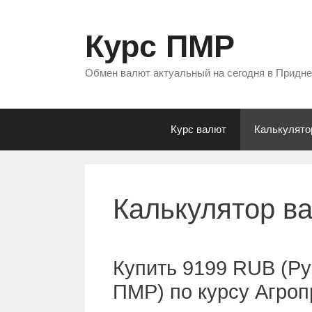
Перейти
к
Курс ПМР
содержимому
Обмен валют актуальный на сегодня в Придн
Курс валют
Калькулято
Калькулятор в
Купить 9199 RUB (Ру
ПМР) по курсу Агро