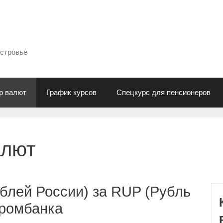
естровье
р валют
График курсов
Спецкурс для пенсионеров
алют
блей России) за RUP (Рубль
промбанка