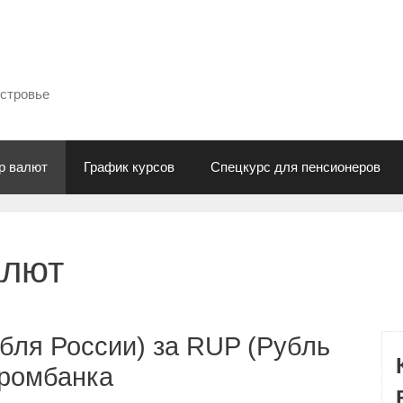
естровье
р валют
График курсов
Спецкурс для пенсионеров
алют
бля России) за RUP (Рубль
промбанка