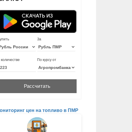
упить
За
 количестве
По курсу от
ониторинг цен на топливо в ПМР