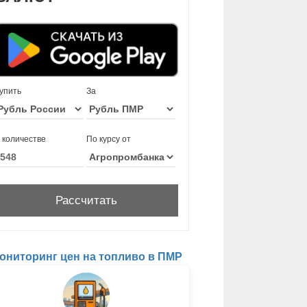
упить
За
 количестве
По курсу от
ониторинг цен на топливо в ПМР