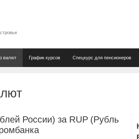
естровье
р валют
График курсов
Спецкурс для пенсионеров
алют
блей России) за RUP (Рубль
промбанка