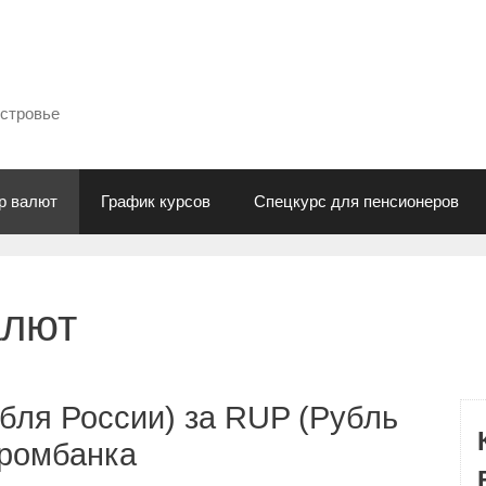
естровье
р валют
График курсов
Спецкурс для пенсионеров
алют
бля России) за RUP (Рубль
промбанка