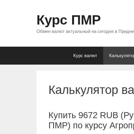
Перейти
к
Курс ПМР
содержимому
Обмен валют актуальный на сегодня в Придн
Курс валют
Калькулято
Калькулятор в
Купить 9672 RUB (Ру
ПМР) по курсу Агро