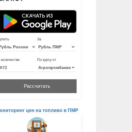
упить
За
 количестве
По курсу от
ониторинг цен на топливо в ПМР