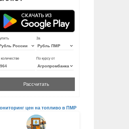
упить
За
 количестве
По курсу от
ониторинг цен на топливо в ПМР