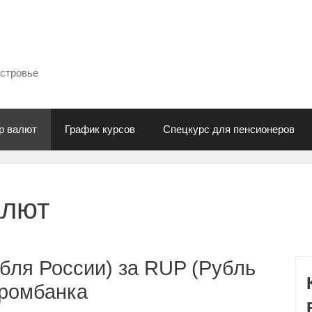
естровье
р валют
График курсов
Спецкурс для пенсионеров
алют
бля России) за RUP (Рубль
промбанка