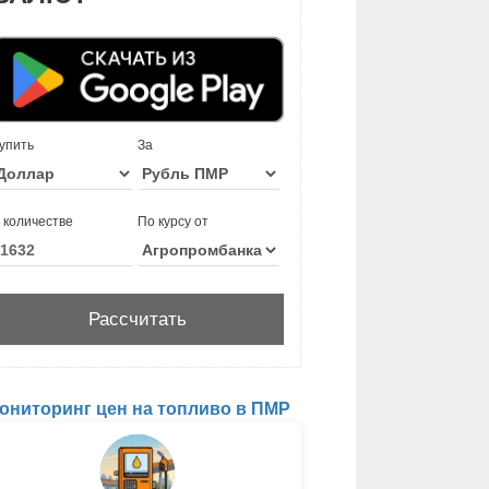
упить
За
 количестве
По курсу от
ониторинг цен на топливо в ПМР