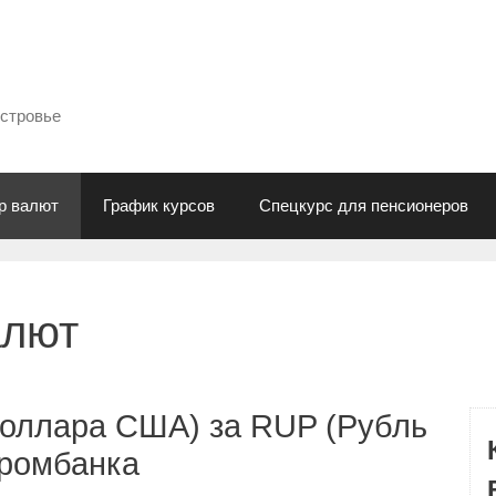
естровье
р валют
График курсов
Спецкурс для пенсионеров
алют
Доллара США) за RUP (Рубль
промбанка