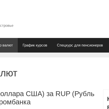
естровье
р валют
График курсов
Спецкурс для пенсионеров
алют
Доллара США) за RUP (Рубль
промбанка