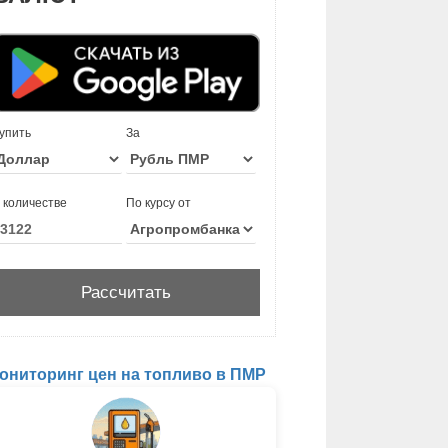
упить
За
 количестве
По курсу от
ониторинг цен на топливо в ПМР