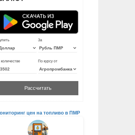
упить
За
 количестве
По курсу от
ониторинг цен на топливо в ПМР