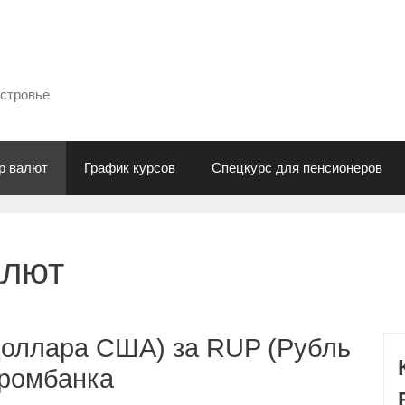
естровье
р валют
График курсов
Спецкурс для пенсионеров
алют
Доллара США) за RUP (Рубль
промбанка