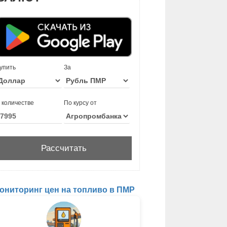
упить
За
 количестве
По курсу от
ониторинг цен на топливо в ПМР