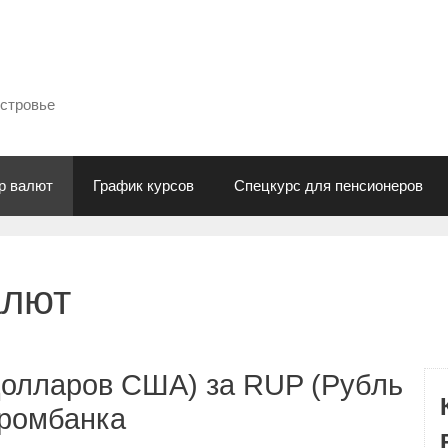
естровье
р валют
График курсов
Спецкурс для пенсионеров
алют
Долларов США) за RUP (Рубль
промбанка