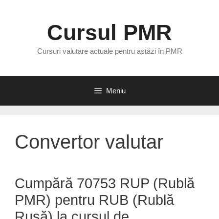
Sari
la
Cursul PMR
conținut
Cursuri valutare actuale pentru astăzi în PMR
Meniu
Convertor valutar
Cumpără 70753 RUP (Rublă
PMR) pentru RUB (Rublă
Rusă) la cursul de