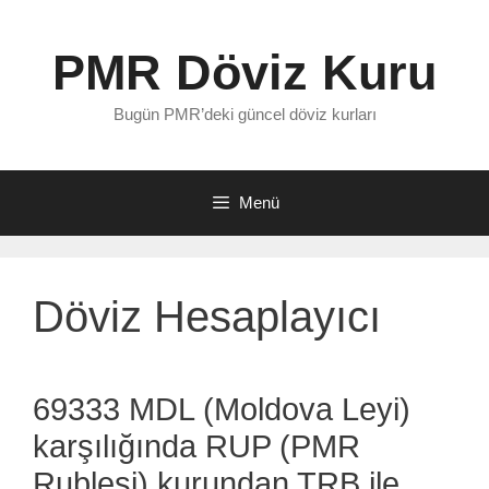
İçeriğe
atla
PMR Döviz Kuru
Bugün PMR’deki güncel döviz kurları
Menü
Döviz Hesaplayıcı
69333 MDL (Moldova Leyi)
karşılığında RUP (PMR
Rublesi) kurundan TRB ile