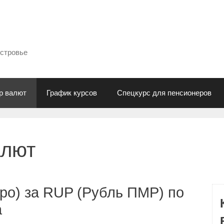
естровье
р валют
График курсов
Спецкурс для пенсионеров
алют
ро) за RUP (Рубль ПМР) по
а