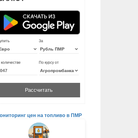
упить
За
 количестве
По курсу от
ониторинг цен на топливо в ПМР