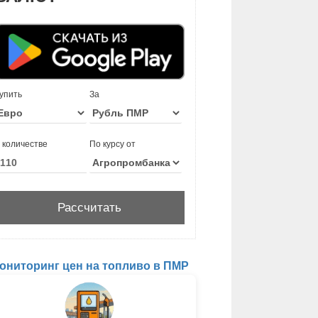
упить
За
 количестве
По курсу от
ониторинг цен на топливо в ПМР