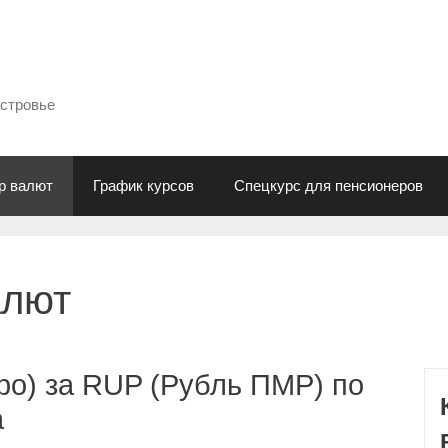
естровье
р валют
График курсов
Спецкурс для пенсионеров
алют
ро) за RUP (Рубль ПМР) по
а