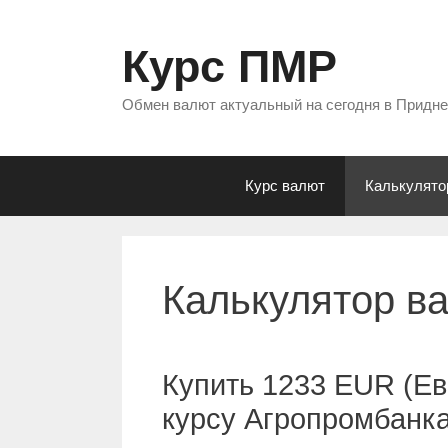
Перейти
к
Курс ПМР
содержимому
Обмен валют актуальный на сегодня в Придн
Курс валют
Калькулято
Калькулятор в
Купить 1233 EUR (Ев
курсу Агропромбанк