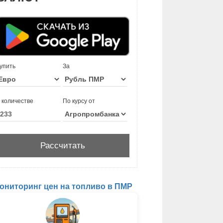
упить
За
 количестве
По курсу от
ониторинг цен на топливо в ПМР