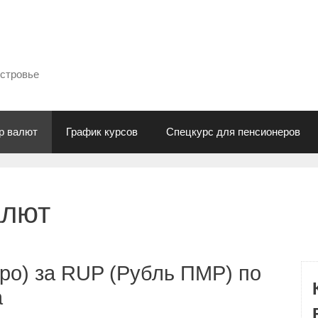
естровье
р валют
График курсов
Спецкурс для пенсионеров
алют
ро) за RUP (Рубль ПМР) по
а