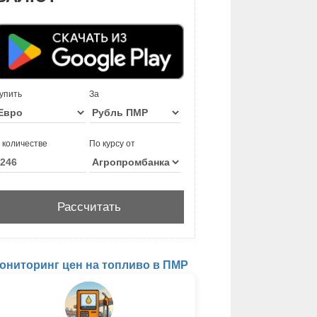
упить
За
 количестве
По курсу от
ониторинг цен на топливо в ПМР