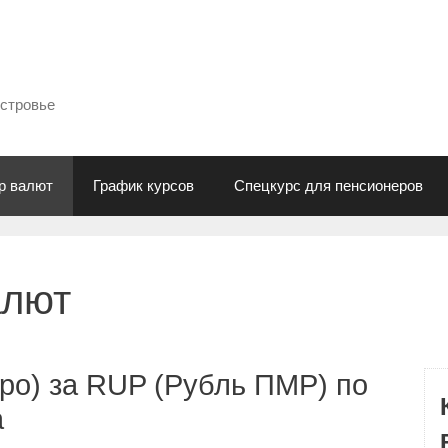
естровье
р валют
График курсов
Спецкурс для пенсионеров
алют
ро) за RUP (Рубль ПМР) по
а