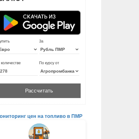
упить
За
 количестве
По курсу от
ониторинг цен на топливо в ПМР