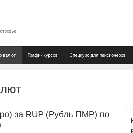
естровье
р валют
График курсов
Спецкурс для пенсионеров
алют
ро) за RUP (Рубль ПМР) по
а