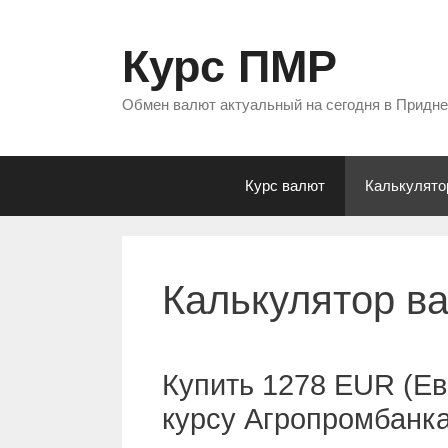
Перейти
к
Курс ПМР
содержимому
Обмен валют актуальный на сегодня в Придн
Курс валют
Калькулято
Калькулятор в
Купить 1278 EUR (Ев
курсу Агропромбанк