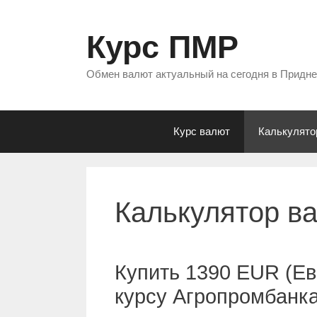
Перейти
к
Курс ПМР
содержимому
Обмен валют актуальный на сегодня в Придн
Курс валют
Калькулято
Калькулятор в
Купить 1390 EUR (Ев
курсу Агропромбанк