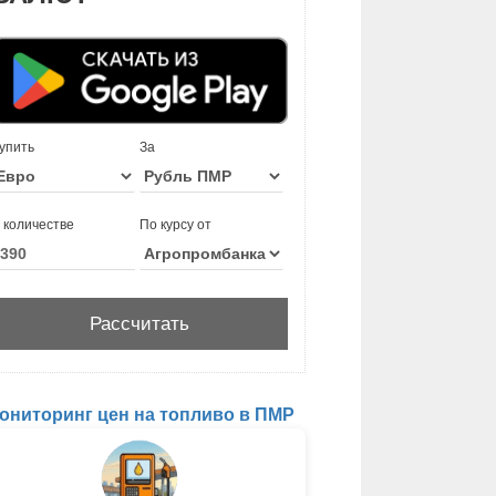
упить
За
 количестве
По курсу от
ониторинг цен на топливо в ПМР