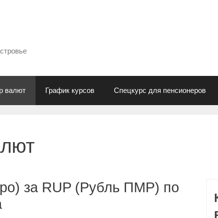
естровье
р валют
График курсов
Спецкурс для пенсионеров
алют
ро) за RUP (Рубль ПМР) по
а