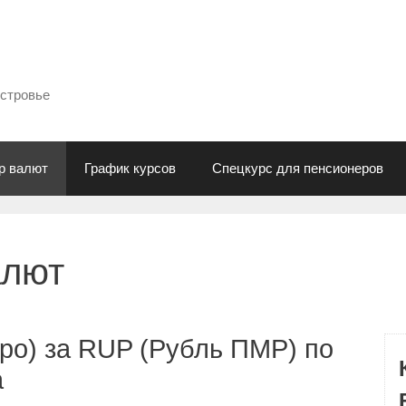
естровье
р валют
График курсов
Спецкурс для пенсионеров
алют
ро) за RUP (Рубль ПМР) по
а