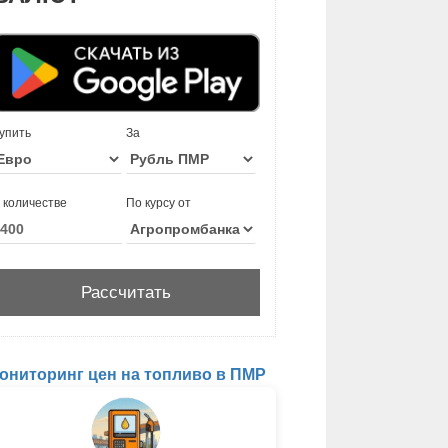
упить
За
 количестве
По курсу от
ониторинг цен на топливо в ПМР