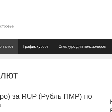
естровье
р валют
График курсов
Спецкурс для пенсионеров
алют
ро) за RUP (Рубль ПМР) по
а