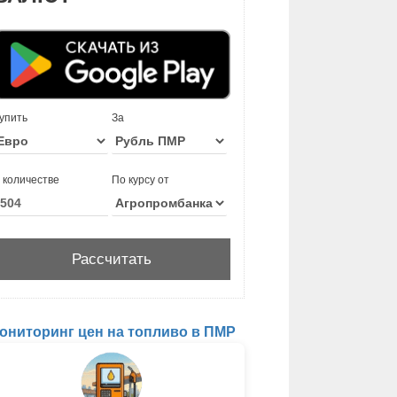
упить
За
 количестве
По курсу от
ониторинг цен на топливо в ПМР