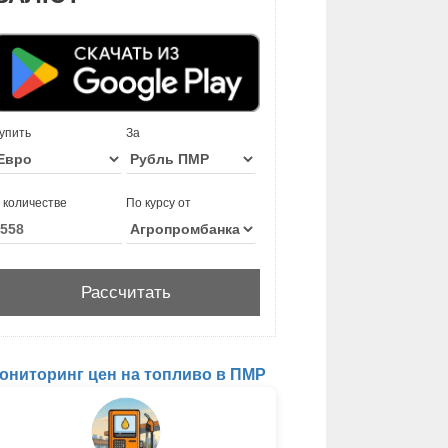
упить
За
 количестве
По курсу от
ониторинг цен на топливо в ПМР