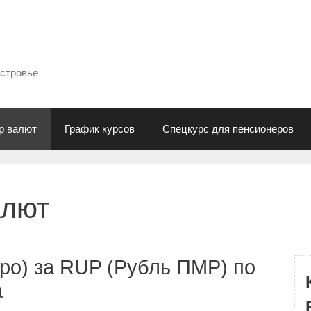
естровье
р валют
График курсов
Спецкурс для пенсионеров
алют
ро) за RUP (Рубль ПМР) по
а