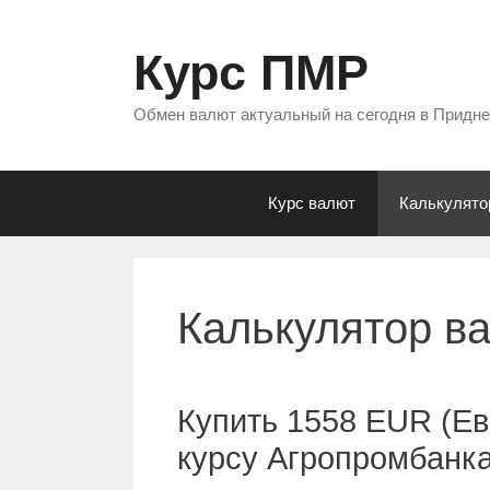
Перейти
к
Курс ПМР
содержимому
Обмен валют актуальный на сегодня в Придн
Курс валют
Калькулято
Калькулятор в
Купить 1558 EUR (Ев
курсу Агропромбанк