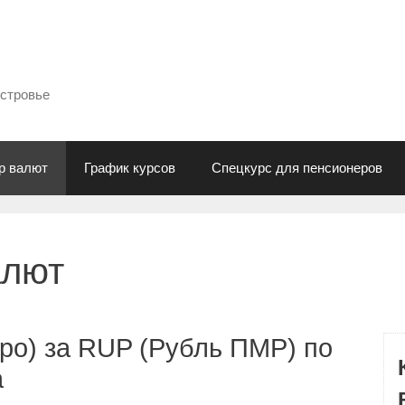
естровье
р валют
График курсов
Спецкурс для пенсионеров
алют
ро) за RUP (Рубль ПМР) по
а