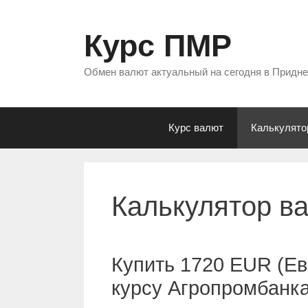
Перейти
к
Курс ПМР
содержимому
Обмен валют актуальный на сегодня в Придн
Курс валют
Калькулято
Калькулятор в
Купить 1720 EUR (Ев
курсу Агропромбанк