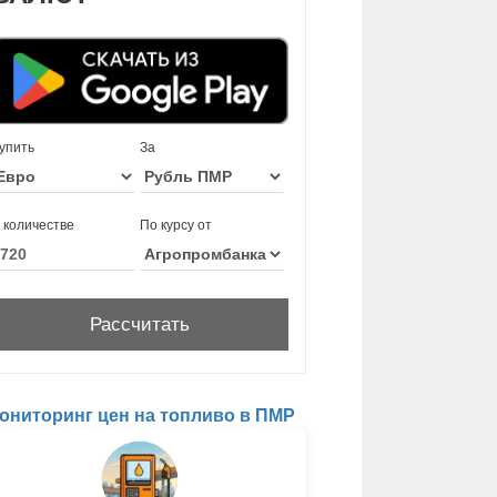
упить
За
 количестве
По курсу от
ониторинг цен на топливо в ПМР