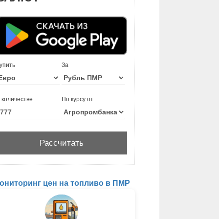
упить
За
 количестве
По курсу от
ониторинг цен на топливо в ПМР