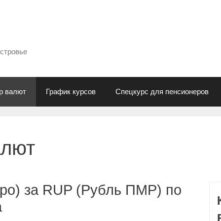
естровье
р валют
График курсов
Спецкурс для пенсионеров
алют
ро) за RUP (Рубль ПМР) по
а