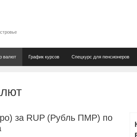
естровье
р валют
График курсов
Спецкурс для пенсионеров
алют
ро) за RUP (Рубль ПМР) по
а