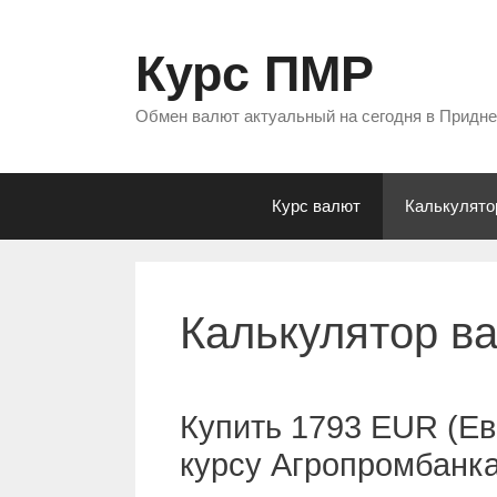
Перейти
к
Курс ПМР
содержимому
Обмен валют актуальный на сегодня в Придн
Курс валют
Калькулято
Калькулятор в
Купить 1793 EUR (Ев
курсу Агропромбанк