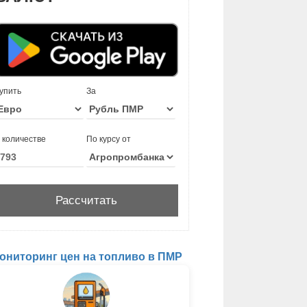
упить
За
 количестве
По курсу от
ониторинг цен на топливо в ПМР