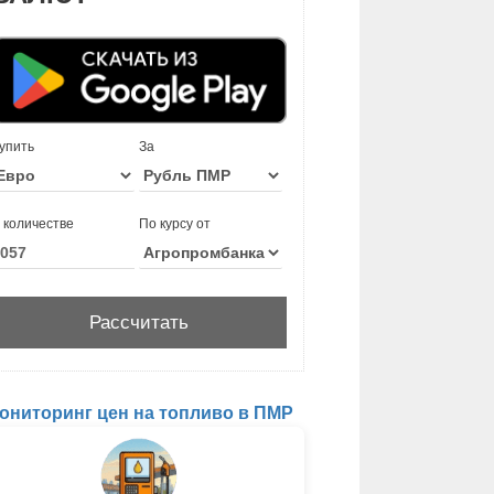
упить
За
 количестве
По курсу от
ониторинг цен на топливо в ПМР