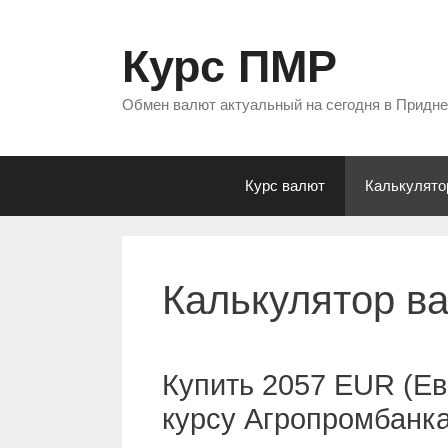
Перейти
к
Курс ПМР
содержимому
Обмен валют актуальный на сегодня в Придн
Курс валют
Калькулято
Калькулятор в
Купить 2057 EUR (Ев
курсу Агропромбанк