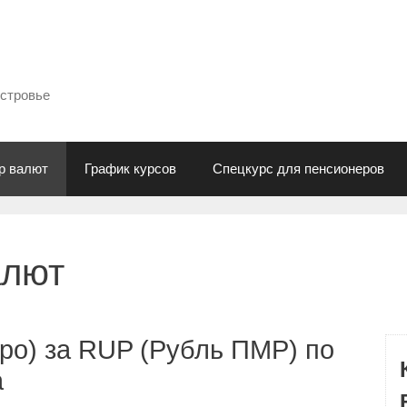
естровье
р валют
График курсов
Спецкурс для пенсионеров
алют
ро) за RUP (Рубль ПМР) по
а