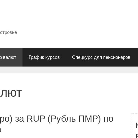
естровье
р валют
График курсов
Спецкурс для пенсионеров
алют
ро) за RUP (Рубль ПМР) по
а