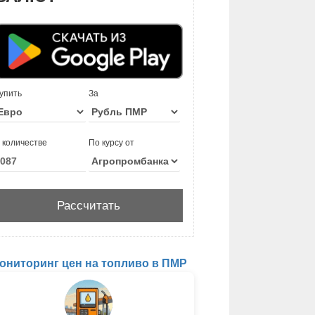
упить
За
 количестве
По курсу от
ониторинг цен на топливо в ПМР