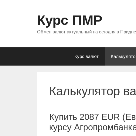
Перейти
к
Курс ПМР
содержимому
Обмен валют актуальный на сегодня в Придн
Курс валют
Калькулято
Калькулятор в
Купить 2087 EUR (Ев
курсу Агропромбанк