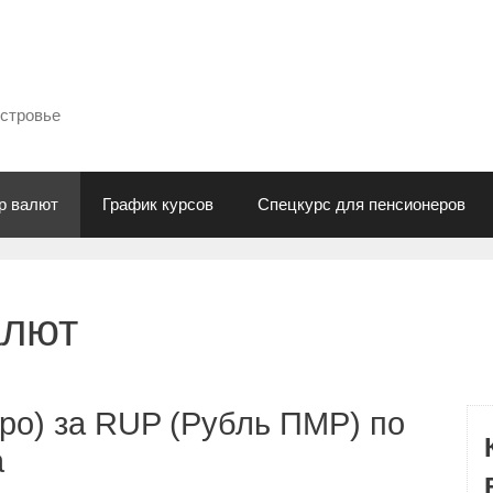
естровье
р валют
График курсов
Спецкурс для пенсионеров
алют
ро) за RUP (Рубль ПМР) по
а