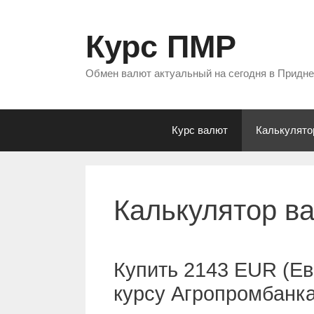
Перейти
к
Курс ПМР
содержимому
Обмен валют актуальный на сегодня в Придн
Курс валют
Калькулято
Калькулятор в
Купить 2143 EUR (Ев
курсу Агропромбанк