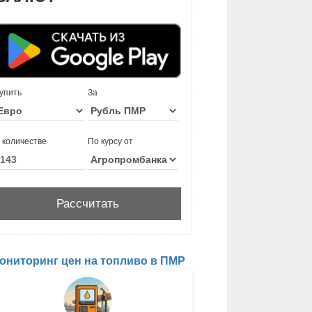
упить
За
 количестве
По курсу от
ониторинг цен на топливо в ПМР