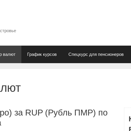
естровье
р валют
График курсов
Спецкурс для пенсионеров
алют
ро) за RUP (Рубль ПМР) по
а