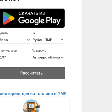
упить
За
 количестве
По курсу от
ониторинг цен на топливо в ПМР