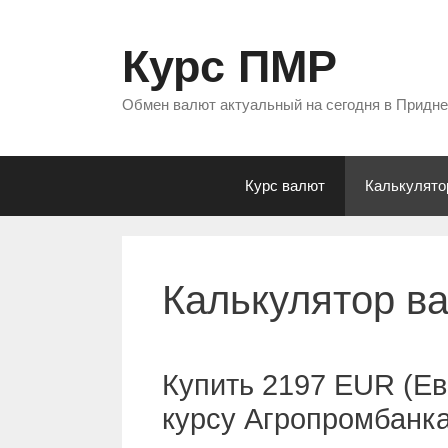
Перейти
к
Курс ПМР
содержимому
Обмен валют актуальный на сегодня в Придн
Курс валют
Калькулято
Калькулятор в
Купить 2197 EUR (Ев
курсу Агропромбанк