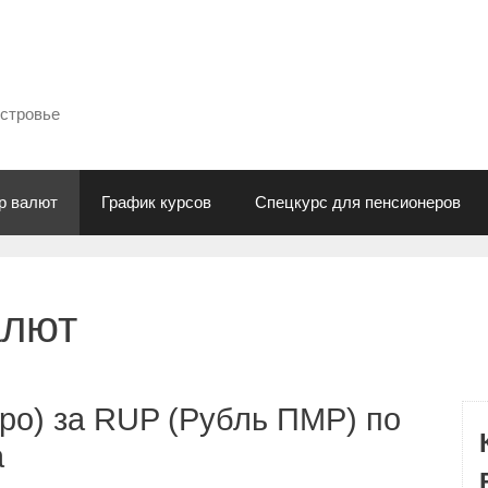
естровье
р валют
График курсов
Спецкурс для пенсионеров
алют
ро) за RUP (Рубль ПМР) по
а