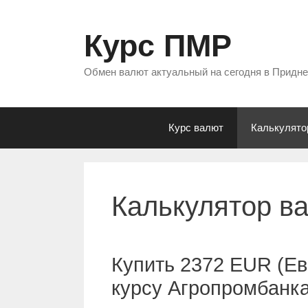
Перейти
к
Курс ПМР
содержимому
Обмен валют актуальный на сегодня в Придн
Курс валют
Калькулято
Калькулятор в
Купить 2372 EUR (Ев
курсу Агропромбанк