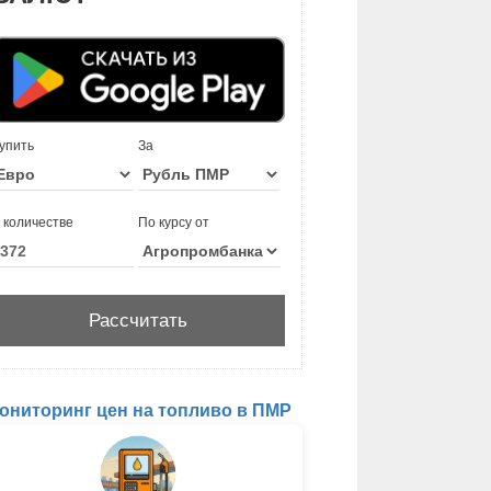
упить
За
 количестве
По курсу от
ониторинг цен на топливо в ПМР