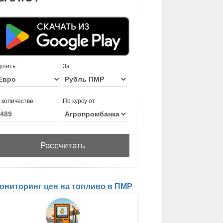
упить
За
 количестве
По курсу от
ониторинг цен на топливо в ПМР