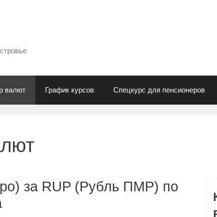
естровье
р валют
График курсов
Спецкурс для пенсионеров
алют
ро) за RUP (Рубль ПМР) по
а