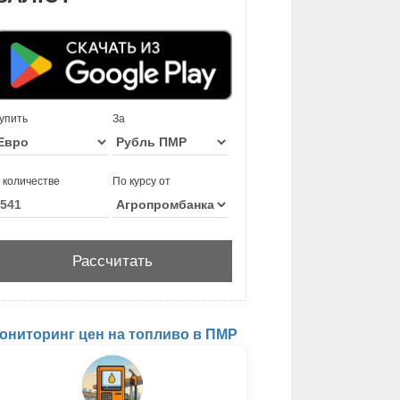
упить
За
 количестве
По курсу от
ониторинг цен на топливо в ПМР