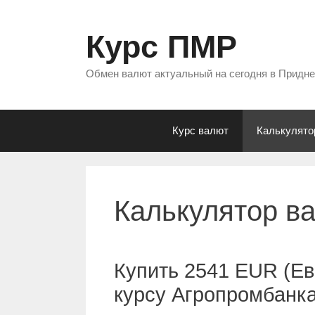
Перейти
к
Курс ПМР
содержимому
Обмен валют актуальный на сегодня в Придн
Курс валют
Калькулято
Калькулятор в
Купить 2541 EUR (Ев
курсу Агропромбанк