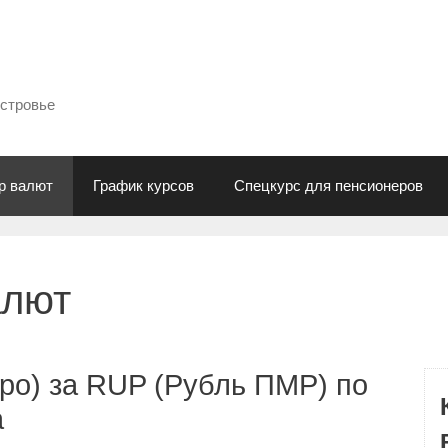
естровье
р валют
График курсов
Спецкурс для пенсионеров
алют
ро) за RUP (Рубль ПМР) по
а