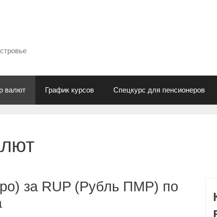
естровье
р валют
График курсов
Спецкурс для пенсионеров
алют
ро) за RUP (Рубль ПМР) по
а