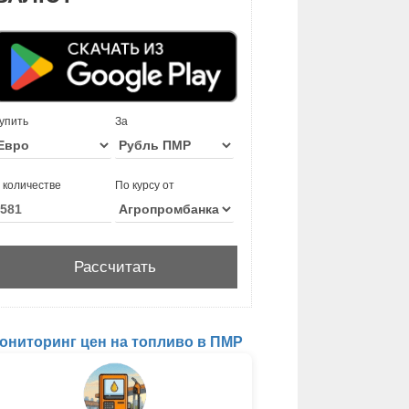
упить
За
 количестве
По курсу от
ониторинг цен на топливо в ПМР