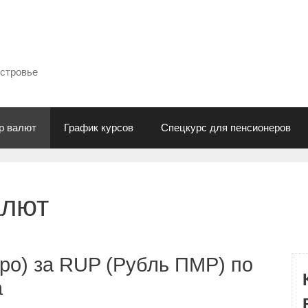
естровье
р валют
График курсов
Спецкурс для пенсионеров
алют
ро) за RUP (Рубль ПМР) по
а