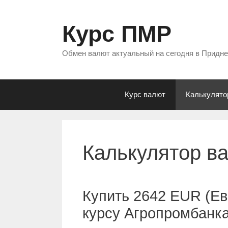
Перейти
к
Курс ПМР
содержимому
Обмен валют актуальный на сегодня в Придн
Курс валют
Калькулято
Калькулятор в
Купить 2642 EUR (Ев
курсу Агропромбанк