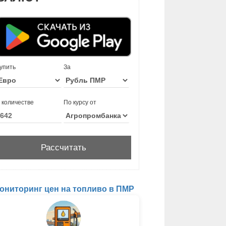
упить
За
 количестве
По курсу от
ониторинг цен на топливо в ПМР