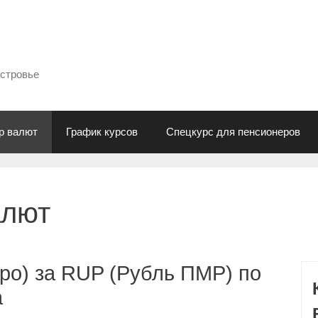
естровье
р валют
График курсов
Спецкурс для пенсионеров
алют
ро) за RUP (Рубль ПМР) по
а