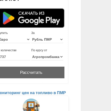
упить
За
 количестве
По курсу от
ониторинг цен на топливо в ПМР