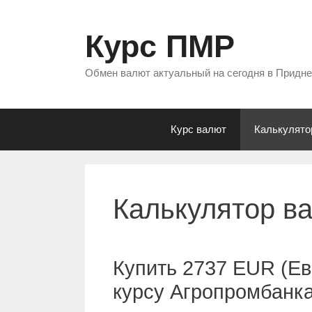
Перейти
к
Курс ПМР
содержимому
Обмен валют актуальный на сегодня в Придн
Курс валют
Калькулято
Калькулятор в
Купить 2737 EUR (Ев
курсу Агропромбанк