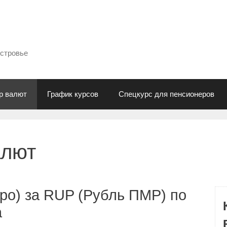
естровье
р валют
График курсов
Спецкурс для пенсионеров
алют
ро) за RUP (Рубль ПМР) по
а