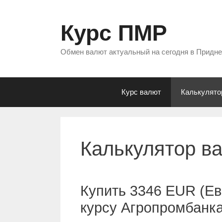
Перейти
к
Курс ПМР
содержимому
Обмен валют актуальный на сегодня в Придн
Курс валют
Калькулято
Калькулятор в
Купить 3346 EUR (Ев
курсу Агропромбанк