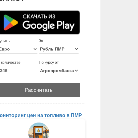
упить
За
 количестве
По курсу от
ониторинг цен на топливо в ПМР