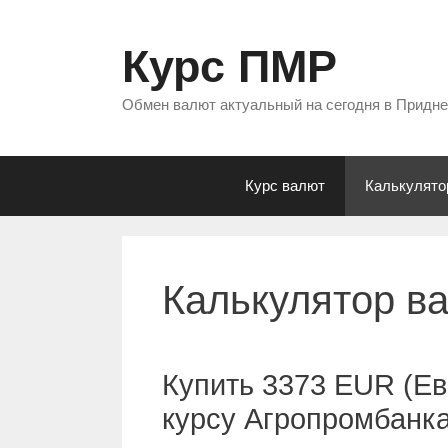
Перейти
к
Курс ПМР
содержимому
Обмен валют актуальный на сегодня в Придн
Курс валют
Калькулято
Калькулятор в
Купить 3373 EUR (Ев
курсу Агропромбанк