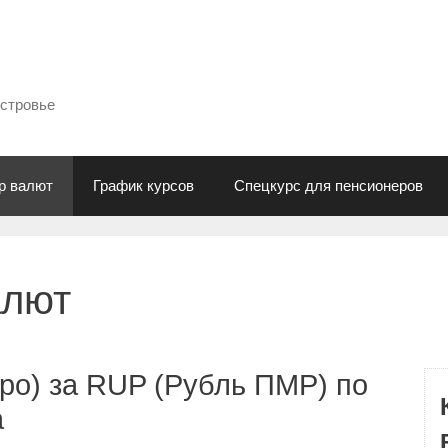
естровье
р валют
График курсов
Спецкурс для пенсионеров
алют
ро) за RUP (Рубль ПМР) по
а