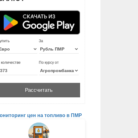
упить
За
 количестве
По курсу от
ониторинг цен на топливо в ПМР