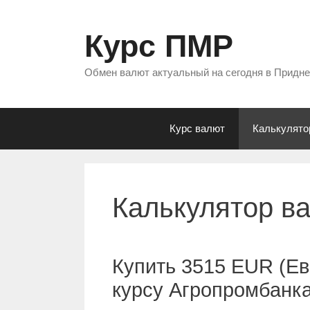
Перейти
к
Курс ПМР
содержимому
Обмен валют актуальный на сегодня в Придн
Курс валют
Калькулято
Калькулятор в
Купить 3515 EUR (Ев
курсу Агропромбанк