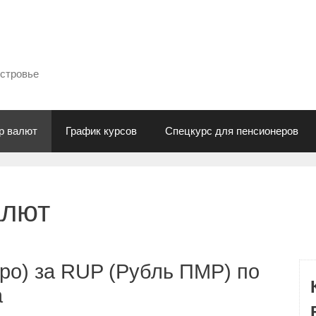
естровье
р валют
График курсов
Спецкурс для пенсионеров
алют
ро) за RUP (Рубль ПМР) по
а