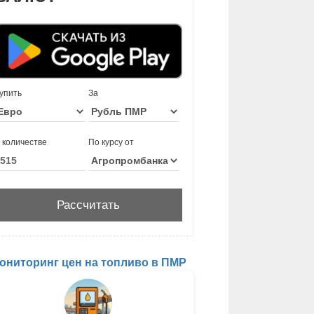
упить
За
 количестве
По курсу от
ониторинг цен на топливо в ПМР