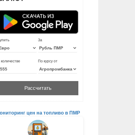
упить
За
 количестве
По курсу от
ониторинг цен на топливо в ПМР