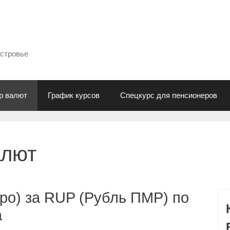
естровье
р валют
График курсов
Спецкурс для пенсионеров
алют
ро) за RUP (Рубль ПМР) по
а