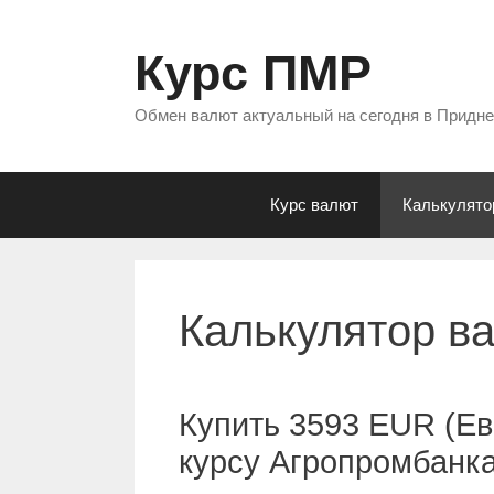
Перейти
к
Курс ПМР
содержимому
Обмен валют актуальный на сегодня в Придн
Курс валют
Калькулято
Калькулятор в
Купить 3593 EUR (Ев
курсу Агропромбанк