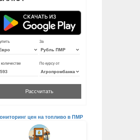
упить
За
 количестве
По курсу от
ониторинг цен на топливо в ПМР