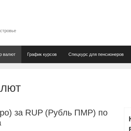
естровье
р валют
График курсов
Спецкурс для пенсионеров
алют
ро) за RUP (Рубль ПМР) по
а