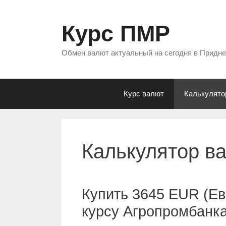
Перейти
к
Курс ПМР
содержимому
Обмен валют актуальный на сегодня в Придн
Курс валют
Калькулято
Калькулятор в
Купить 3645 EUR (Ев
курсу Агропромбанк