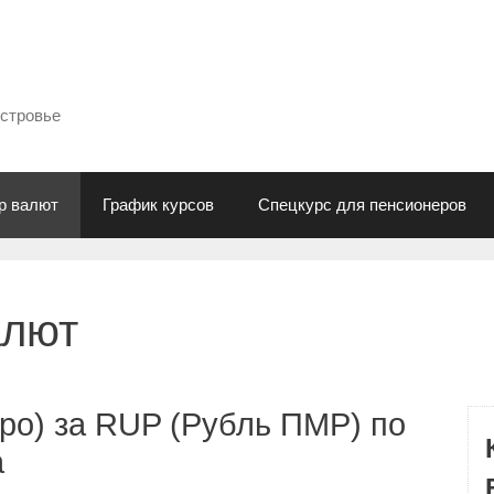
естровье
р валют
График курсов
Спецкурс для пенсионеров
алют
ро) за RUP (Рубль ПМР) по
а