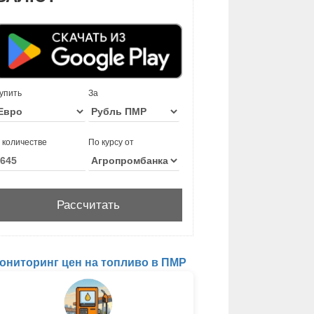
упить
За
 количестве
По курсу от
ониторинг цен на топливо в ПМР