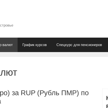
естровье
р валют
График курсов
Спецкурс для пенсионеров
алют
ро) за RUP (Рубль ПМР) по
а