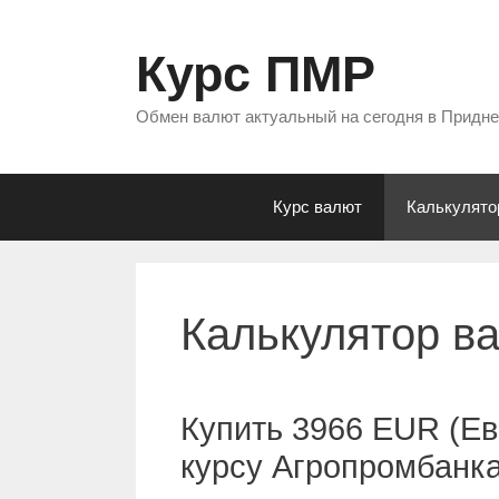
Перейти
к
Курс ПМР
содержимому
Обмен валют актуальный на сегодня в Придн
Курс валют
Калькулято
Калькулятор в
Купить 3966 EUR (Ев
курсу Агропромбанк