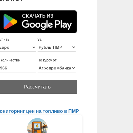
упить
За
 количестве
По курсу от
ониторинг цен на топливо в ПМР