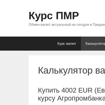
Перейти
к
Курс ПМР
содержимому
Обмен валют актуальный на сегодня в Придн
Курс валют
Калькулято
Калькулятор в
Купить 4002 EUR (Ев
курсу Агропромбанк