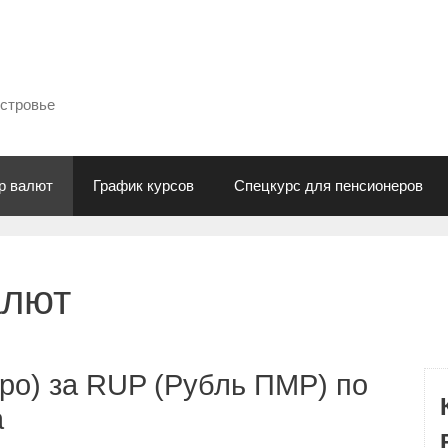
естровье
р валют
График курсов
Спецкурс для пенсионеров
алют
ро) за RUP (Рубль ПМР) по
а