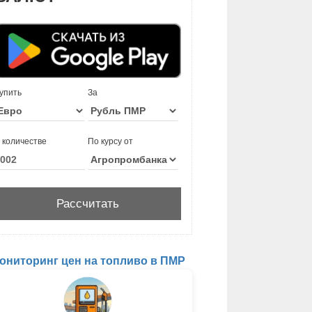
упить
За
 количестве
По курсу от
ониторинг цен на топливо в ПМР