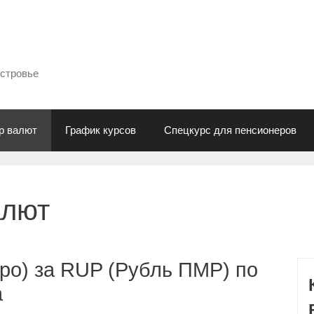
естровье
р валют
График курсов
Спецкурс для пенсионеров
алют
ро) за RUP (Рубль ПМР) по
а