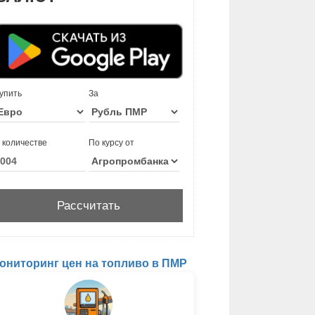
упить
За
 количестве
По курсу от
ониторинг цен на топливо в ПМР