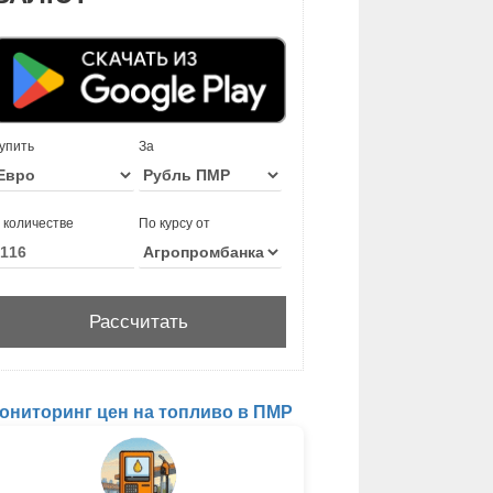
упить
За
 количестве
По курсу от
ониторинг цен на топливо в ПМР