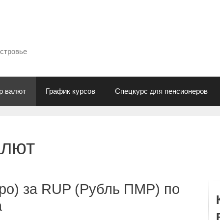
естровье
р валют
График курсов
Спецкурс для пенсионеров
алют
ро) за RUP (Рубль ПМР) по
а