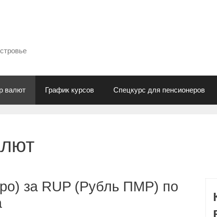
естровье
р валют
График курсов
Спецкурс для пенсионеров
алют
ро) за RUP (Рубль ПМР) по
а