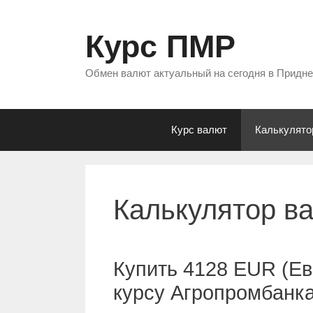
Перейти
к
Курс ПМР
содержимому
Обмен валют актуальный на сегодня в Придн
Курс валют
Калькулято
Калькулятор в
Купить 4128 EUR (Ев
курсу Агропромбанк