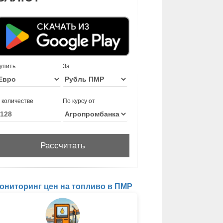
упить
За
 количестве
По курсу от
ониторинг цен на топливо в ПМР